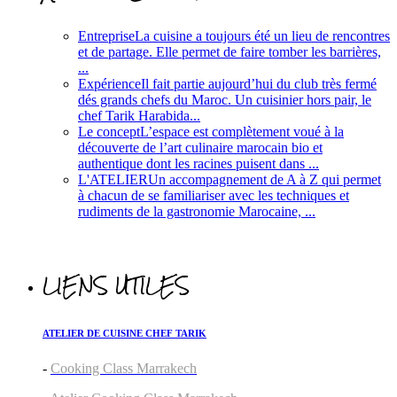
Entreprise
La cuisine a toujours été un lieu de rencontres
et de partage. Elle permet de faire tomber les barrières,
...
Expérience
Il fait partie aujourd’hui du club très fermé
dés grands chefs du Maroc. Un cuisinier hors pair, le
chef Tarik Harabida...
Le concept
L’espace est complètement voué à la
découverte de l’art culinaire marocain bio et
authentique dont les racines puisent dans ...
L'ATELIER
Un accompagnement de A à Z qui permet
à chacun de se familiariser avec les techniques et
rudiments de la gastronomie Marocaine, ...
LIENS UTILES
ATELIER DE CUISINE CHEF TARIK
-
Cooking Class Marrakech