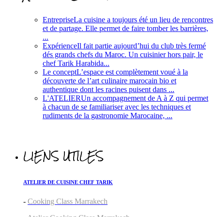
Entreprise
La cuisine a toujours été un lieu de rencontres
et de partage. Elle permet de faire tomber les barrières,
...
Expérience
Il fait partie aujourd’hui du club très fermé
dés grands chefs du Maroc. Un cuisinier hors pair, le
chef Tarik Harabida...
Le concept
L’espace est complètement voué à la
découverte de l’art culinaire marocain bio et
authentique dont les racines puisent dans ...
L'ATELIER
Un accompagnement de A à Z qui permet
à chacun de se familiariser avec les techniques et
rudiments de la gastronomie Marocaine, ...
LIENS UTILES
ATELIER DE CUISINE CHEF TARIK
-
Cooking Class Marrakech