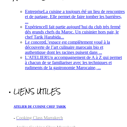
Entreprise
La cuisine a toujours été un lieu de rencontres
et de partage. Elle permet de faire tomber les barrières,
...
Expérience
Il fait partie aujourd’hui du club très fermé
dés grands chefs du Maroc. Un cuisinier hors pair, le
chef Tarik Harabida...
Le concept
L’espace est complètement voué à la
découverte de l’art culinaire marocain bio et
authentique dont les racines puisent dans ...
L'ATELIER
Un accompagnement de A à Z qui permet
à chacun de se familiariser avec les techniques et
rudiments de la gastronomie Marocaine, ...
LIENS UTILES
ATELIER DE CUISINE CHEF TARIK
-
Cooking Class Marrakech