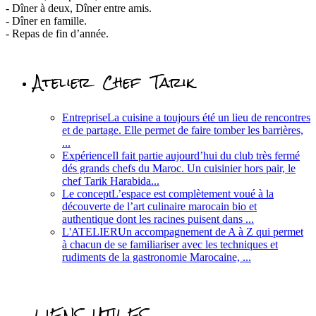
- Dîner à deux, Dîner entre amis.
- Dîner en famille.
- Repas de fin d’année.
Atelier Chef Tarik
Entreprise
La cuisine a toujours été un lieu de rencontres
et de partage. Elle permet de faire tomber les barrières,
...
Expérience
Il fait partie aujourd’hui du club très fermé
dés grands chefs du Maroc. Un cuisinier hors pair, le
chef Tarik Harabida...
Le concept
L’espace est complètement voué à la
découverte de l’art culinaire marocain bio et
authentique dont les racines puisent dans ...
L'ATELIER
Un accompagnement de A à Z qui permet
à chacun de se familiariser avec les techniques et
rudiments de la gastronomie Marocaine, ...