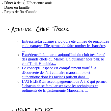
- Dîner à deux, Dîner entre amis.
- Dîner en famille.
- Repas de fin d’année.
Atelier Chef Tarik
Entreprise
La cuisine a toujours été un lieu de rencontres
et de partage. Elle permet de faire tomber les barrières,
...
Expérience
Il fait partie aujourd’hui du club très fermé
dés grands chefs du Maroc. Un cuisinier hors pair, le
chef Tarik Harabida...
Le concept
L’espace est complètement voué à la
découverte de l’art culinaire marocain bio et
authentique dont les racines puisent dans ...
L'ATELIER
Un accompagnement de A à Z qui permet
à chacun de se familiariser avec les techniques et
rudiments de la gastronomie Marocaine, ...