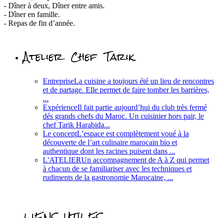
- Dîner à deux, Dîner entre amis.
- Dîner en famille.
- Repas de fin d’année.
Atelier Chef Tarik
Entreprise
La cuisine a toujours été un lieu de rencontres
et de partage. Elle permet de faire tomber les barrières,
...
Expérience
Il fait partie aujourd’hui du club très fermé
dés grands chefs du Maroc. Un cuisinier hors pair, le
chef Tarik Harabida...
Le concept
L’espace est complètement voué à la
découverte de l’art culinaire marocain bio et
authentique dont les racines puisent dans ...
L'ATELIER
Un accompagnement de A à Z qui permet
à chacun de se familiariser avec les techniques et
rudiments de la gastronomie Marocaine, ...