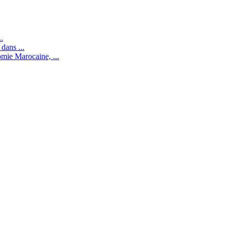
.
dans ...
mie Marocaine, ...