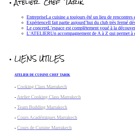
Atelier Chef Tarik
Entreprise
La cuisine a toujours été un lieu de rencontres e
Expérience
Il fait partie aujourd’hui du club très fermé d
Le concept
L’espace est complètement voué à la découverte
L'ATELIER
Un accompagnement de A à Z qui permet à cha
LIENS UTILES
ATELIER DE CUISINE CHEF TARIK
-
Cooking Class Marrakech
-
Atelier Cooking Class Marrakech
-
Team Building Marrakech
-
Cours Académiques Marrakech
-
Cours de Cuisine Marrakech