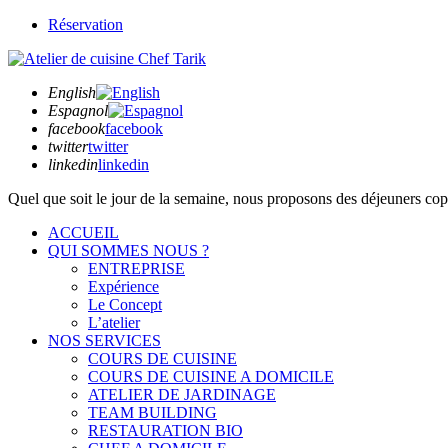
Réservation
English
Espagnol
facebook
facebook
twitter
twitter
linkedin
linkedin
Quel que soit
le jour de la semaine,
nous proposons des déjeuners copie
ACCUEIL
QUI SOMMES NOUS ?
ENTREPRISE
Expérience
Le Concept
L’atelier
NOS SERVICES
COURS DE CUISINE
COURS DE CUISINE A DOMICILE
ATELIER DE JARDINAGE
TEAM BUILDING
RESTAURATION BIO