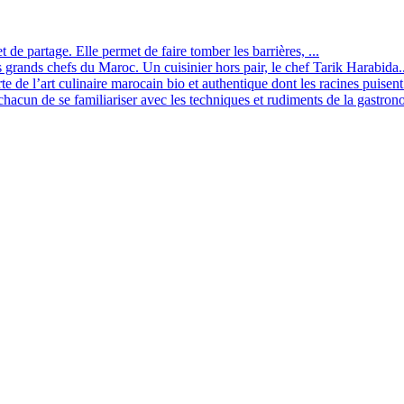
t de partage. Elle permet de faire tomber les barrières, ...
és grands chefs du Maroc. Un cuisinier hors pair, le chef Tarik Harabida..
 de l’art culinaire marocain bio et authentique dont les racines puisent 
cun de se familiariser avec les techniques et rudiments de la gastrono