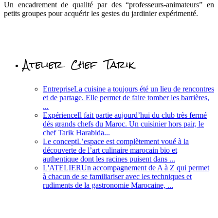
Un encadrement de qualité par des “professeurs-animateurs” en
petits groupes pour acquérir les gestes du jardinier expérimenté.
Atelier Chef Tarik
Entreprise
La cuisine a toujours été un lieu de rencontres
et de partage. Elle permet de faire tomber les barrières,
...
Expérience
Il fait partie aujourd’hui du club très fermé
dés grands chefs du Maroc. Un cuisinier hors pair, le
chef Tarik Harabida...
Le concept
L’espace est complètement voué à la
découverte de l’art culinaire marocain bio et
authentique dont les racines puisent dans ...
L'ATELIER
Un accompagnement de A à Z qui permet
à chacun de se familiariser avec les techniques et
rudiments de la gastronomie Marocaine, ...