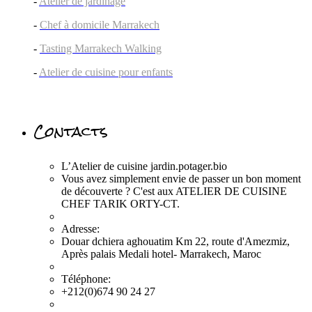
-
Atelier de jardinage
-
Chef à domicile Marrakech
-
Tasting Marrakech Walking
-
Atelier de cuisine pour enfants
Contacts
L’Atelier de cuisine jardin.potager.bio
Vous avez simplement envie de passer un bon moment
de découverte ? C'est aux ATELIER DE CUISINE
CHEF TARIK ORTY-CT.
Adresse:
Douar dchiera aghouatim Km 22, route d'Amezmiz,
Après palais Medali hotel- Marrakech, Maroc
Téléphone:
+212(0)674 90 24 27