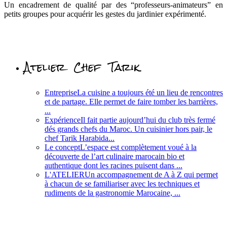
Un encadrement de qualité par des “professeurs-animateurs” en
petits groupes pour acquérir les gestes du jardinier expérimenté.
Atelier Chef Tarik
Entreprise
La cuisine a toujours été un lieu de rencontres
et de partage. Elle permet de faire tomber les barrières,
...
Expérience
Il fait partie aujourd’hui du club très fermé
dés grands chefs du Maroc. Un cuisinier hors pair, le
chef Tarik Harabida...
Le concept
L’espace est complètement voué à la
découverte de l’art culinaire marocain bio et
authentique dont les racines puisent dans ...
L'ATELIER
Un accompagnement de A à Z qui permet
à chacun de se familiariser avec les techniques et
rudiments de la gastronomie Marocaine, ...