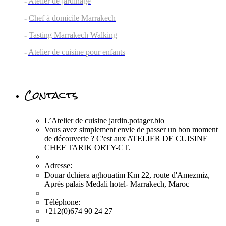
-
Atelier de jardinage
-
Chef à domicile Marrakech
-
Tasting Marrakech Walking
-
Atelier de cuisine pour enfants
Contacts
L’Atelier de cuisine jardin.potager.bio
Vous avez simplement envie de passer un bon moment
de découverte ? C'est aux ATELIER DE CUISINE
CHEF TARIK ORTY-CT.
Adresse:
Douar dchiera aghouatim Km 22, route d'Amezmiz,
Après palais Medali hotel- Marrakech, Maroc
Téléphone:
+212(0)674 90 24 27