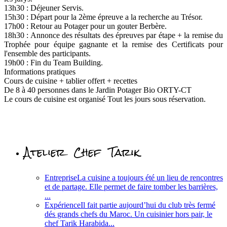
13h30 : Déjeuner Servis.
15h30 : Départ pour la 2ème épreuve a la recherche au Trésor.
17h00 : Retour au Potager pour un gouter Berbère.
18h30 : Annonce des résultats des épreuves par étape + la remise du
Trophée pour équipe gagnante et la remise des Certificats pour
l'ensemble des participants.
19h00 : Fin du Team Building.
Informations pratiques
Cours de cuisine + tablier offert + recettes
De 8 à 40 personnes dans le Jardin Potager Bio ORTY-CT
Le cours de cuisine est organisé Tout les jours sous réservation.
Atelier Chef Tarik
Entreprise
La cuisine a toujours été un lieu de rencontres
et de partage. Elle permet de faire tomber les barrières,
...
Expérience
Il fait partie aujourd’hui du club très fermé
dés grands chefs du Maroc. Un cuisinier hors pair, le
chef Tarik Harabida...