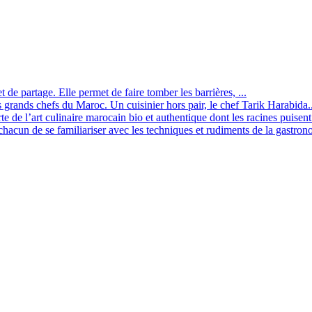
t de partage. Elle permet de faire tomber les barrières, ...
és grands chefs du Maroc. Un cuisinier hors pair, le chef Tarik Harabida..
 de l’art culinaire marocain bio et authentique dont les racines puisent 
cun de se familiariser avec les techniques et rudiments de la gastrono