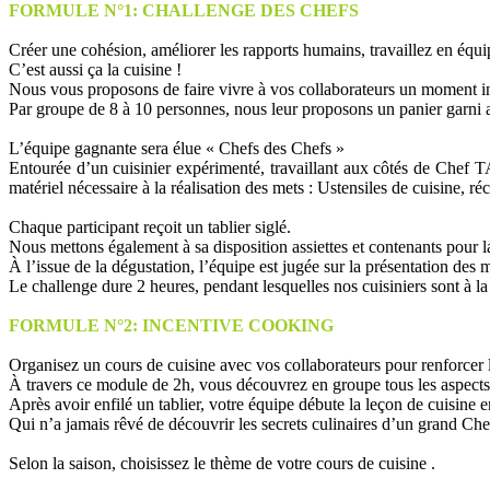
FORMULE N°1: CHALLENGE DES CHEFS
Créer une cohésion, améliorer les rapports humains, travaillez en équi
C’est aussi ça la cuisine !
Nous vous proposons de faire vivre à vos collaborateurs un moment ino
Par groupe de 8 à 10 personnes, nous leur proposons un panier garni av
L’équipe gagnante sera élue « Chefs des Chefs »
Entourée d’un cuisinier expérimenté, travaillant aux côtés de Chef TA
matériel nécessaire à la réalisation des mets : Ustensiles de cuisine, réc
Chaque participant reçoit un tablier siglé.
Nous mettons également à sa disposition assiettes et contenants pour l
À l’issue de la dégustation, l’équipe est jugée sur la présentation des m
Le challenge dure 2 heures, pendant lesquelles nos cuisiniers sont à la d
FORMULE N°2: INCENTIVE COOKING
Organisez un cours de cuisine avec vos collaborateurs pour renforcer l
À travers ce module de 2h, vous découvrez en groupe tous les aspects 
Après avoir enfilé un tablier, votre équipe débute la leçon de cuisine e
Qui n’a jamais rêvé de découvrir les secrets culinaires d’un grand Chef,
Selon la saison, choisissez le thème de votre cours de cuisine .