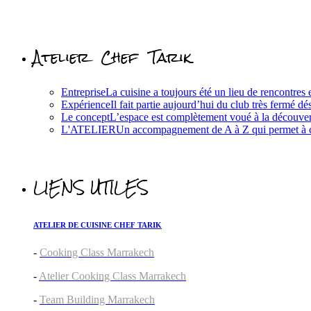
Atelier Chef Tarik
Entreprise
La cuisine a toujours été un lieu de rencontres e
Expérience
Il fait partie aujourd’hui du club très fermé d
Le concept
L’espace est complètement voué à la découverte
L'ATELIER
Un accompagnement de A à Z qui permet à cha
LIENS UTILES
ATELIER DE CUISINE CHEF TARIK
-
Cooking Class Marrakech
-
Atelier Cooking Class Marrakech
-
Team Building Marrakech