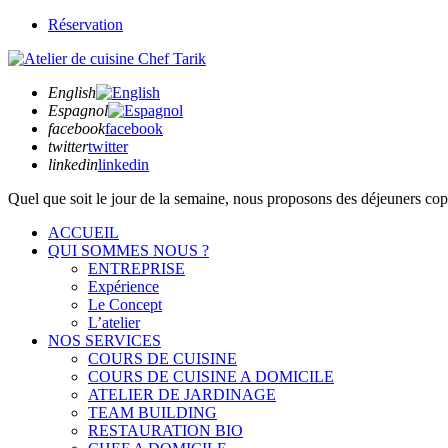
Réservation
English
Espagnol
facebook
facebook
twitter
twitter
linkedin
linkedin
Quel que soit
le jour de la semaine,
nous proposons des déjeuners copie
ACCUEIL
QUI SOMMES NOUS ?
ENTREPRISE
Expérience
Le Concept
L’atelier
NOS SERVICES
COURS DE CUISINE
COURS DE CUISINE A DOMICILE
ATELIER DE JARDINAGE
TEAM BUILDING
RESTAURATION BIO