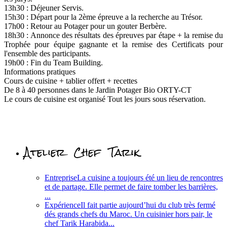
13h30 : Déjeuner Servis.
15h30 : Départ pour la 2ème épreuve a la recherche au Trésor.
17h00 : Retour au Potager pour un gouter Berbère.
18h30 : Annonce des résultats des épreuves par étape + la remise du
Trophée pour équipe gagnante et la remise des Certificats pour
l'ensemble des participants.
19h00 : Fin du Team Building.
Informations pratiques
Cours de cuisine + tablier offert + recettes
De 8 à 40 personnes dans le Jardin Potager Bio ORTY-CT
Le cours de cuisine est organisé Tout les jours sous réservation.
Atelier Chef Tarik
Entreprise
La cuisine a toujours été un lieu de rencontres
et de partage. Elle permet de faire tomber les barrières,
...
Expérience
Il fait partie aujourd’hui du club très fermé
dés grands chefs du Maroc. Un cuisinier hors pair, le
chef Tarik Harabida...