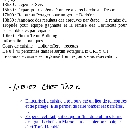
13h30 : Déjeuner Servis.
15h30 : Départ pour la 2ème épreuve a la recherche au Trésor.
17h00 : Retour au Potager pour un gouter Berbère.
18h30 : Annonce des résultats des épreuves par étape + la remise du
Trophée pour équipe gagnante et la remise des Certificats pour
l'ensemble des participants.
19h00 : Fin du Team Building.
Informations pratiques
Cours de cuisine + tablier offert + recettes
De 8 à 40 personnes dans le Jardin Potager Bio ORTY-CT
Le cours de cuisine est organisé Tout les jours sous réservation.
Atelier Chef Tarik
Entreprise
La cuisine a toujours été un lieu de rencontres
et de partage. Elle permet de faire tomber les barrières,
...
Expérience
Il fait partie aujourd’hui du club très fermé
dés grands chefs du Maroc. Un cuisinier hors pair, le
chef Tarik Harabida...