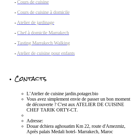
-
Cours de cuisine
-
Cours de cuisine à domicile
-
Atelier de jardinage
-
Chef à domicile Marrakech
-
Tasting Marrakech Walking
-
Atelier de cuisine pour enfants
Contacts
L’Atelier de cuisine jardin.potager.bio
Vous avez simplement envie de passer un bon moment
de découverte ? C'est aux ATELIER DE CUISINE
CHEF TARIK ORTY-CT.
Adresse:
Douar dchiera aghouatim Km 22, route d'Amezmiz,
Après palais Medali hotel- Marrakech, Maroc