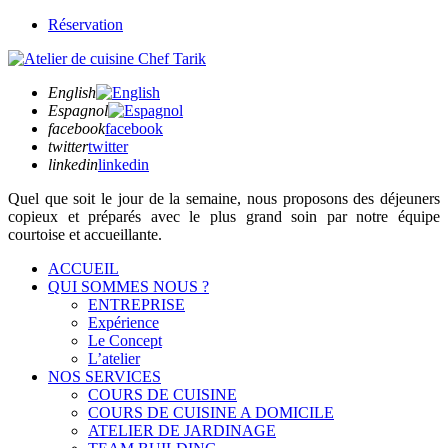
Réservation
English
Espagnol
facebook
facebook
twitter
twitter
linkedin
linkedin
Quel que soit
le jour de la semaine,
nous proposons des déjeuners
copieux et préparés avec le plus grand soin par notre équipe
courtoise et accueillante.
ACCUEIL
QUI SOMMES NOUS ?
ENTREPRISE
Expérience
Le Concept
L’atelier
NOS SERVICES
COURS DE CUISINE
COURS DE CUISINE A DOMICILE
ATELIER DE JARDINAGE