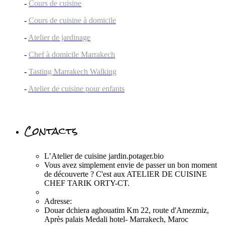
-
Cours de cuisine
-
Cours de cuisine à domicile
-
Atelier de jardinage
-
Chef à domicile Marrakech
-
Tasting Marrakech Walking
-
Atelier de cuisine pour enfants
Contacts
L’Atelier de cuisine jardin.potager.bio
Vous avez simplement envie de passer un bon moment
de découverte ? C'est aux ATELIER DE CUISINE
CHEF TARIK ORTY-CT.
Adresse:
Douar dchiera aghouatim Km 22, route d'Amezmiz,
Après palais Medali hotel- Marrakech, Maroc