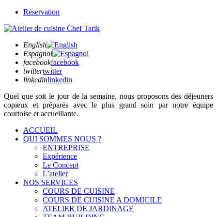
Réservation
English
Espagnol
facebook
facebook
twitter
twitter
linkedin
linkedin
Quel que soit
le jour de la semaine,
nous proposons des déjeuners
copieux et préparés avec le plus grand soin par notre équipe
courtoise et accueillante.
ACCUEIL
QUI SOMMES NOUS ?
ENTREPRISE
Expérience
Le Concept
L’atelier
NOS SERVICES
COURS DE CUISINE
COURS DE CUISINE A DOMICILE
ATELIER DE JARDINAGE