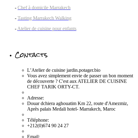
-
Chef à domicile Marrakech
-
Tasting Marrakech Walking
-
Atelier de cuisine pour enfants
Contacts
L’Atelier de cuisine jardin.potager.bio
Vous avez simplement envie de passer un bon moment
de découverte ? C'est aux ATELIER DE CUISINE
CHEF TARIK ORTY-CT.
Adresse:
Douar dchiera aghouatim Km 22, route d'Amezmiz,
Après palais Medali hotel- Marrakech, Maroc
Téléphone:
+212(0)674 90 24 27
Email: