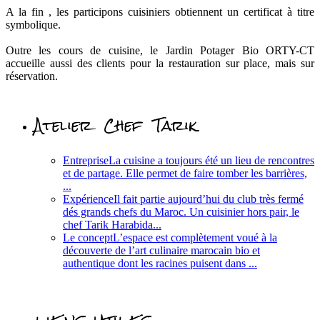
A la fin , les participons cuisiniers obtiennent un certificat à titre
symbolique.
Outre les cours de cuisine, le Jardin Potager Bio ORTY-CT
accueille aussi des clients pour la restauration sur place, mais sur
réservation.
Atelier Chef Tarik
Entreprise
La cuisine a toujours été un lieu de rencontres
et de partage. Elle permet de faire tomber les barrières,
...
Expérience
Il fait partie aujourd’hui du club très fermé
dés grands chefs du Maroc. Un cuisinier hors pair, le
chef Tarik Harabida...
Le concept
L’espace est complètement voué à la
découverte de l’art culinaire marocain bio et
authentique dont les racines puisent dans ...