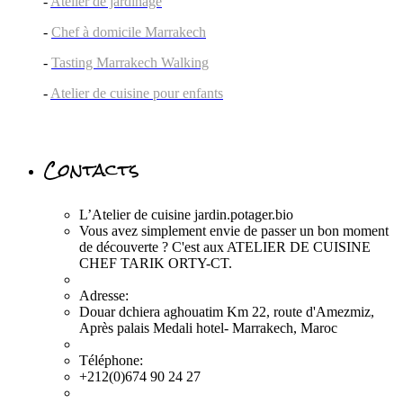
-
Atelier de jardinage
-
Chef à domicile Marrakech
-
Tasting Marrakech Walking
-
Atelier de cuisine pour enfants
Contacts
L’Atelier de cuisine jardin.potager.bio
Vous avez simplement envie de passer un bon moment
de découverte ? C'est aux ATELIER DE CUISINE
CHEF TARIK ORTY-CT.
Adresse:
Douar dchiera aghouatim Km 22, route d'Amezmiz,
Après palais Medali hotel- Marrakech, Maroc
Téléphone:
+212(0)674 90 24 27