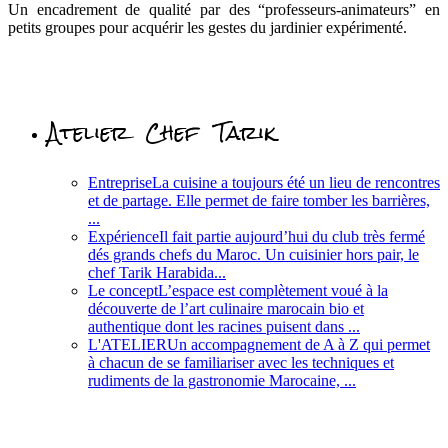
Un encadrement de qualité par des “professeurs-animateurs” en
petits groupes pour acquérir les gestes du jardinier expérimenté.
Atelier Chef Tarik
Entreprise
La cuisine a toujours été un lieu de rencontres
et de partage. Elle permet de faire tomber les barrières,
...
Expérience
Il fait partie aujourd’hui du club très fermé
dés grands chefs du Maroc. Un cuisinier hors pair, le
chef Tarik Harabida...
Le concept
L’espace est complètement voué à la
découverte de l’art culinaire marocain bio et
authentique dont les racines puisent dans ...
L'ATELIER
Un accompagnement de A à Z qui permet
à chacun de se familiariser avec les techniques et
rudiments de la gastronomie Marocaine, ...